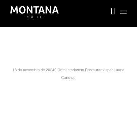
PATIO BRASIL SH- DF
18 de novembro de 2024
0 Comentários
em
Restaurantes
por
Luana
Candido
SCS QUADRA 7 BLOCO A, 0 – LJ 609 Pavimento
ASA SUL – BRASILIA/DF
CEP:70307-902