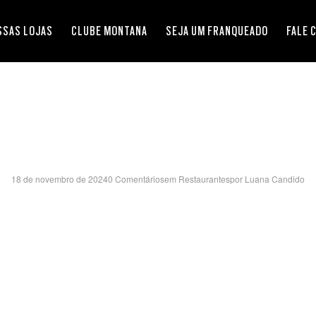
SSAS LOJAS
CLUBE MONTANA
SEJA UM FRANQUEADO
FALE 
S LAGOAS SH- MS
18 de novembro de 2024
0 Comentários
em
Restaurantes
por
Luana Candido
AVENIDA JAMIL JORGE SALOMÃO, 3807 – LOJA FF007
PORTAL DAS ARARAS – TRES LAGOAS/MS
CEP:79644-900