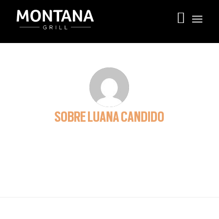
SOBRE
LUANA CANDIDO
This author has not written his bio yet.
But we are proud to say that
Luana Candido
contributed
108 entries already.