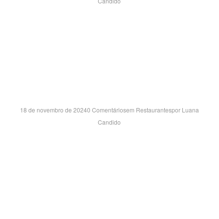
Candido
RUA HUMBERTO PIZZO, 999 – L08 JARDIM CANAÃ –
VARGINHA/MG CEP:37026-280
VIA PARQUE SH- RJ
18 de novembro de 2024
0 Comentários
em
Restaurantes
por
Luana
Candido
AVENIDA AYRTON SENNA, 3000 – LOJA 1011 BARRA DA
TIJUCA – RIO DE JANEIRO/RJ CEP:22755-904
VIA VALE GARDEN SH- SP