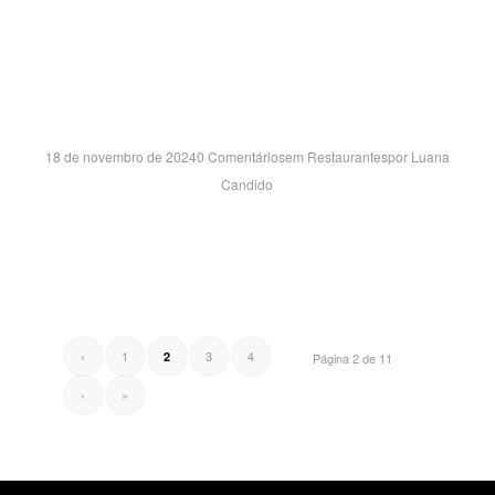
SP MARKET SH- SP
18 de novembro de 2024
0 Comentários
em
Restaurantes
por
Luana
Candido
AVENIDA DAS NAÇÕES UNIDAS 22540, 22540 – Lj R45-
06 VILA ALMEIDA – SÃO PAULO/SP CEP:04795-921
‹
1
3
4
2
Página 2 de 11
›
»