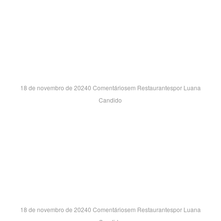
AVENIDA CHARLES SCHNNEIDER, 1700 – LJ 88 PARQUE
SENHOR DO BONFIM – TAUBATE/SP CEP:12040-900
TIVOLI SH- SP
18 de novembro de 2024
0 Comentários
em
Restaurantes
por
Luana
Candido
RUA DO OSMIO, 699 – LOJA FF09-B JARDIM MOLLON –
SANTA BARBARA D’OESTE/SP CEP:13456-625
VIA CAFE GARDEN SH- MG
18 de novembro de 2024
0 Comentários
em
Restaurantes
por
Luana