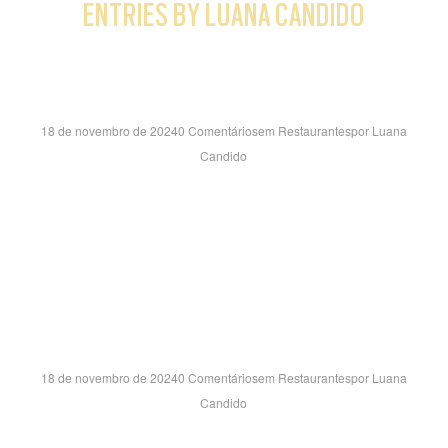
ENTRIES BY LUANA CANDIDO
VALE SUL SH- SP
18 de novembro de 2024
0 Comentários
em
Restaurantes
por
Luana
Candido
AVENIDA ANDRÔMEDA, 227 – SUC 90 JARDIM SATELITE
– SÃO JOSÉ DOS CAMPOS/SP CEP:12230-000
TAUBATE SH- SP
18 de novembro de 2024
0 Comentários
em
Restaurantes
por
Luana
Candido