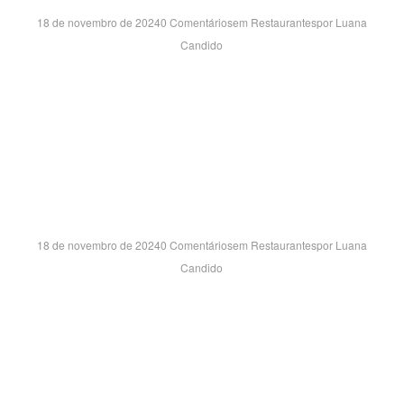
18 de novembro de 2024
0 Comentários
em
Restaurantes
por
Luana
Candido
AVENIDA DOM PEDRO I, 7118 – JARDIM BARONESA –
TAUBATE/SP CEP:12091-000
TIJUCA SH- RJ
18 de novembro de 2024
0 Comentários
em
Restaurantes
por
Luana
Candido
AVENIDA MARACANÃ, 987 – LJ SUC 3060 Piso L3 TIJUCA
– RIO DE JANEIRO/RJ CEP:20511-000