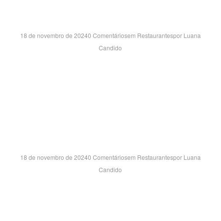
UBERABA SH- MG
18 de novembro de 2024
0 Comentários
em
Restaurantes
por
Luana
Candido
AVENIDA SANTA BEATRIZ DA SILVA, 1501 – LJ 224 cx
5026 SÃO BENEDITO – UBERABA/MG CEP:38020-971
SHOPPING BH – MG
18 de novembro de 2024
0 Comentários
em
Restaurantes
por
Luana
Candido
ROD BR TREZENTOS E CINQUENTA E SEIS, 3049 – LOJA
OP-88 BELVEDERE – BELO HORIZONTE/MG
CEP:30320-900