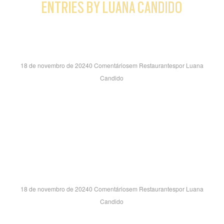
ENTRIES BY LUANA CANDIDO
SIDER SH- RJ
18 de novembro de 2024
0 Comentários
em
Restaurantes
por
Luana
Candido
RUA DEZOITO- B, 45 – SALA 101 VILA SANTA CECÍLIA –
VOLTA REDONDA/RJ CEP:27.260-100
PORTO VELHO CENTRO- RO
18 de novembro de 2024
0 Comentários
em
Restaurantes
por
Luana
Candido