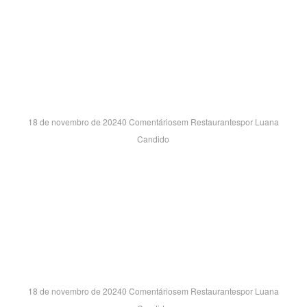
AVENIDA GOVERNADOR JORGE TEIXEIRA, 1612 – B
EMBRATEL – PORTO VELHO/RO CEP:76820-844
PRADO BOULEVARD SH- SP
18 de novembro de 2024
0 Comentários
em
Restaurantes
por
Luana
Candido
AVENIDA WASHINGTON LUÍS, 2480 – LJ BT19 VILA
MARIETA – CAMPINAS/SP CEP:13042-105
POLO SH INDAIATUBA- SP
18 de novembro de 2024
0 Comentários
em
Restaurantes
por
Luana