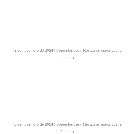
OUTLET PREMIUM GRANDE
SP – SP
18 de novembro de 2024
0 Comentários
em
Restaurantes
por
Luana
Candido
ESTRADA DE SÃO BENTO, 9550 – LOJA 113 Jardim Josely
– ITAQUAQUECETUBA/SP CEP:08590-315
OSASCO PLAZA SH- SP
18 de novembro de 2024
0 Comentários
em
Restaurantes
por
Luana
Candido