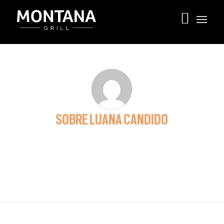
SOBRE
LUANA CANDIDO
This author has not written his bio yet.
But we are proud to say that
Luana Candido
contributed
108 entries already.