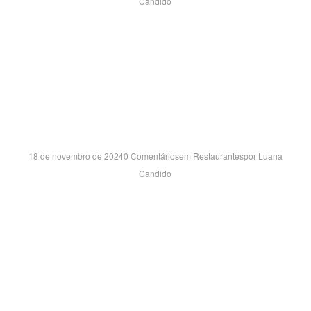
Candido
ALAMEDA FILTROS MANN, 670 – LOJA 210 JARDIM
TROPICAL – INDAIATUBA/SP CEP:13344-580
RIO CLARO SH- SP
18 de novembro de 2024
0 Comentários
em
Restaurantes
por
Luana
Candido
AVENIDA CONDE FRANCISCO MATARAZZO JÚNIOR, 205 –
LJ FF 108 VILA PAULISTA – RIO CLARO/SP CEP:13506-
845