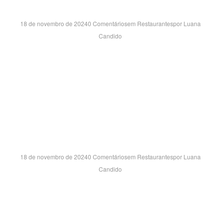
PATTEO URUPEMA SH- SP
18 de novembro de 2024
0 Comentários
em
Restaurantes
por
Luana
Candido
AVENIDA VOLUNTARIO FERNANDO PINHEIRO FRANCO,
515 – LOJA 72 PV 05 CENTRO – MOGI DAS CRUZES/SP
CEP:08710-500
PATIO LIMEIRA SH- SP
18 de novembro de 2024
0 Comentários
em
Restaurantes
por
Luana
Candido
RUA CARLOS GOMES, 1321 – LJ FF05 Centro –
LIMEIRA/SP CEP:13480-013