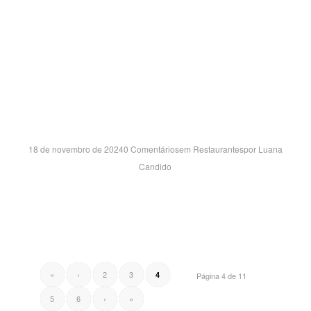
RUA TENENTE AVELAR PIRES DE AZEVEDO, 281 – Lj 280
CENTRO – OSASCO/SP CEP:06016-060
PATO BRANCO SH- PR
18 de novembro de 2024
0 Comentários
em
Restaurantes
por
Luana
Candido
AVENIDA DA INOVAÇÃO, 1600 – LOJA L1-47 SÃO LUIZ –
PATO BRANCO/PR CEP:85504-757
«
‹
2
3
4
Página 4 de 11
5
6
›
»