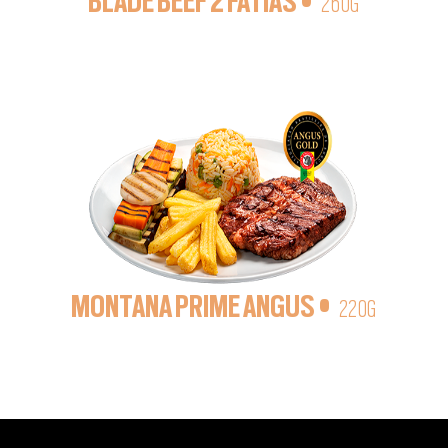
BLADE BEEF 2 FATIAS •
260G
MONTANA PRIME ANGUS •
220G