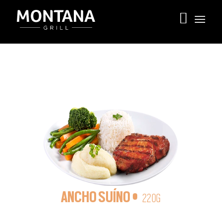
ANCHO SUÍNO •
220G