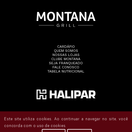
CARDÁPIO
QUEM SOMOS
NOSSAS LOJAS
CLUBE MONTANA
SEJA FRANQUEADO
FALE CONOSCO
TABELA NUTRICIONAL
Este site utiliza cookies. Ao continuar a navegar no site, você
concorda com o uso de cookies.
Todos os direitos reservados •
Política de Privacidade
• Acompanhe o Montana: