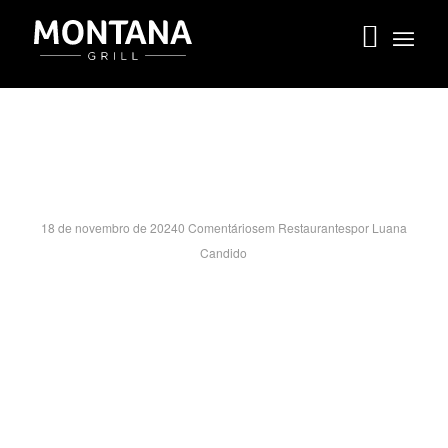
OUTLET PREMIUM- SP
18 de novembro de 2024
0 Comentários
em
Restaurantes
por
Luana
Candido
ESTRADA JOAQUIM BUENO NETO, 9999 – LOJA 30 E
RIO ABAIXO – ITUPEVA/SP
CEP:13299-600