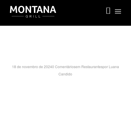
PARK SH SAO CAETANO- SP
18 de novembro de 2024
0 Comentários
em
Restaurantes
por
Luana
Candido
ALAMEDA TERRACOTA, 545 – LUC 2112 Praça Nível Sup
CERAMICA – SÃO CAETANO DO SUL/SP
CEP:09531-190